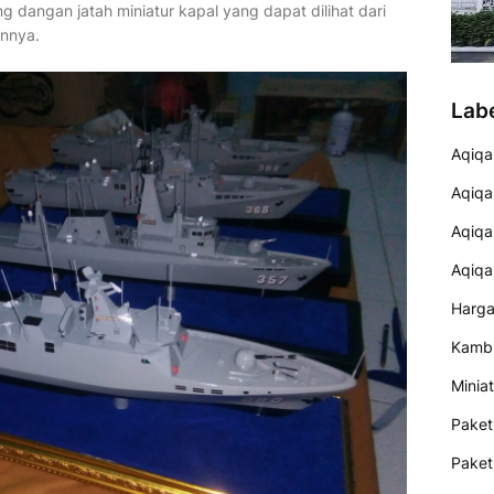
 dangan jatah miniatur kapal yang dapat dilihat dari
annya.
Lab
Aqiqa
Aqiqa
Aqiqa
Aqiqa
Harga
Kamb
Minia
Paket
Paket