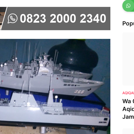
Pop
AQIQA
Wa 
Aqi
Jam