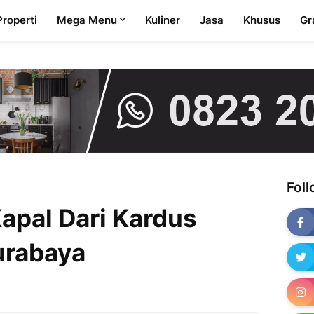
Properti
Mega Menu
Kuliner
Jasa
Khusus
Gr
Fol
Kapal Dari Kardus
urabaya